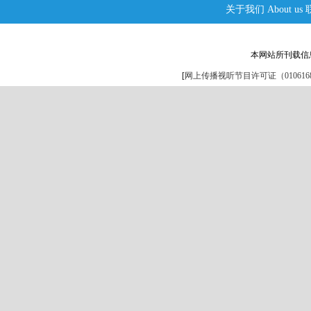
关于我们
About us
本网站所刊载信
[
网上传播视听节目许可证（0106168