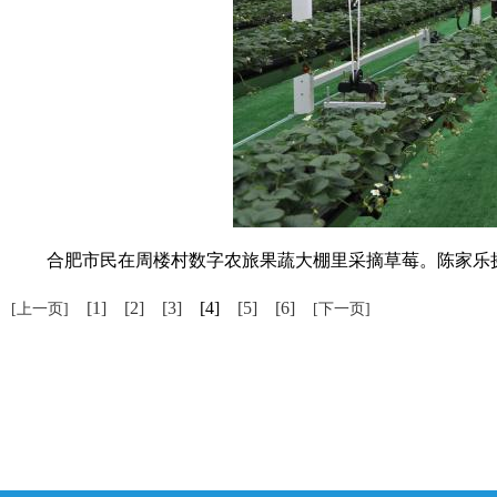
合肥市民在周楼村数字农旅果蔬大棚里采摘草莓。陈家乐
[1]
[2]
[3]
[4]
[5]
[6]
[上一页]
[下一页]