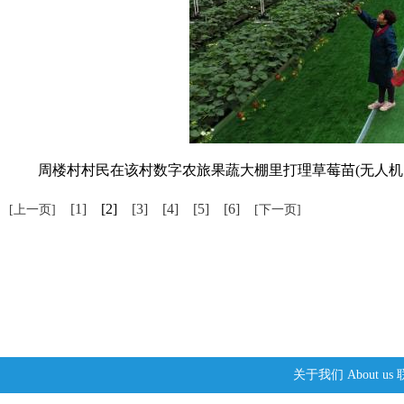
周楼村村民在该村数字农旅果蔬大棚里打理草莓苗(无人机
[1]
[2]
[3]
[4]
[5]
[6]
[上一页]
[下一页]
关于我们
About us