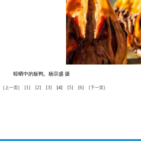
晾晒中的板鸭。杨宗盛 摄
[1]
[2]
[3]
[4]
[5]
[6]
[上一页]
[下一页]