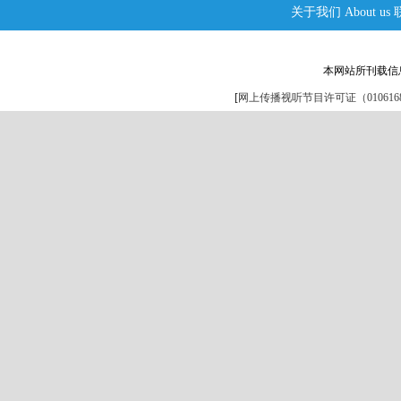
关于我们
About us
本网站所刊载信
[
网上传播视听节目许可证（0106168