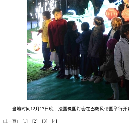
当地时间12月13日晚，法国豫园灯会在巴黎风情园举行开
[1]
[2]
[3]
[4]
[上一页]