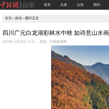
首页
头条
山东
国内
首页
—
频道
—图片正文
四川广元白龙湖彩林水中映 如诗意山水画引
2023年11月30日 17:02 来源：
中国新闻网