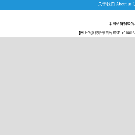
关于我们
About us
本网站所刊载信
[
网上传播视听节目许可证（0106168