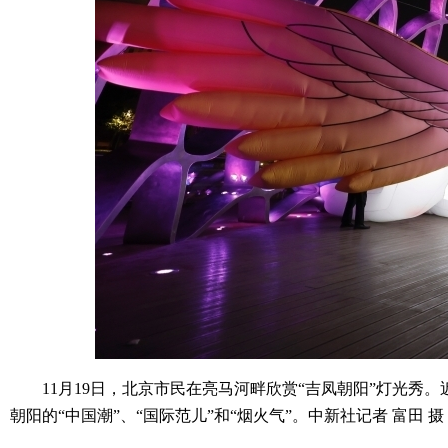
11月19日，北京市民在亮马河畔欣赏“吉凤朝阳”灯光秀。近
朝阳的“中国潮”、“国际范儿”和“烟火气”。中新社记者 富田 摄