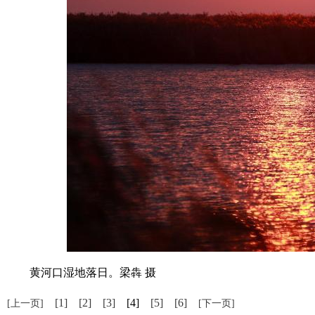
黄河口湿地落日。梁犇 摄
[1]
[2]
[3]
[4]
[5]
[6]
[上一页]
[下一页]