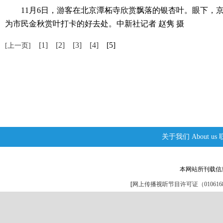
11月6日，游客在北京潭柘寺欣赏飘落的银杏叶。眼下，京
为市民金秋赏叶打卡的好去处。中新社记者 赵隽 摄
[1]
[2]
[3]
[4]
[5]
[上一页]
关于我们
About us
本网站所刊载信
[
网上传播视听节目许可证（0106168