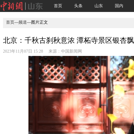
首页
头条
山东
国内
首页
—
频道
—图片正文
北京：千秋古刹秋意浓 潭柘寺景区银杏飘舞
2023年11月07日 15:28 来源：
中国新闻网