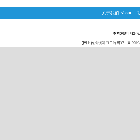
关于我们
About us
本网站所刊载信
[
网上传播视听节目许可证（0106168