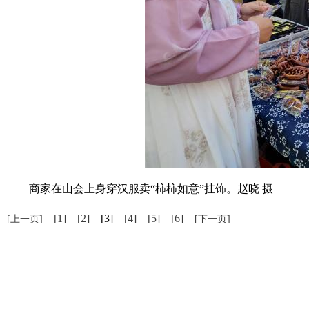
商家在山会上身穿汉服卖“柿柿如意”挂饰。赵晓 摄
[1]
[2]
[3]
[4]
[5]
[6]
[上一页]
[下一页]