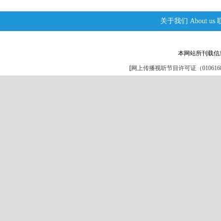
关于我们
About us
本网站所刊载信
[
网上传播视听节目许可证（0106168