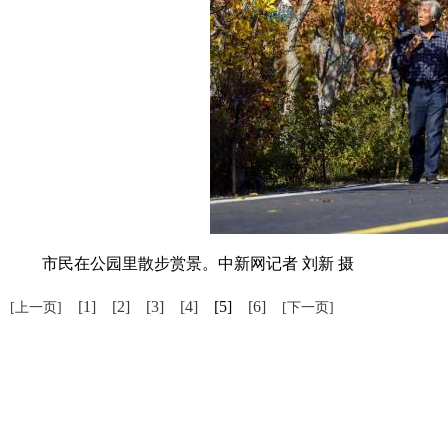
市民在公园里散步赏景。中新网记者 刘新 摄
[1]
[2]
[3]
[4]
[5]
[6]
[上一页]
[下一页]