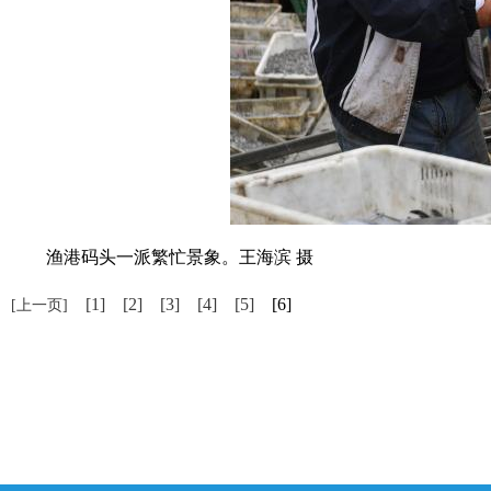
渔港码头一派繁忙景象。王海滨 摄
[1]
[2]
[3]
[4]
[5]
[6]
[上一页]