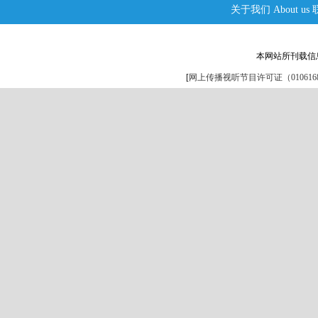
关于我们
About us
本网站所刊载信
[
网上传播视听节目许可证（0106168