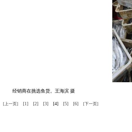
经销商在挑选鱼货。王海滨 摄
[1]
[2]
[3]
[4]
[5]
[6]
[上一页]
[下一页]