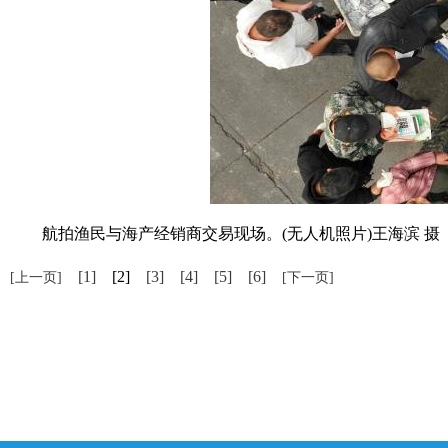
航拍渔民与海产经销商交易现场。(无人机照片)王海滨 摄
[1]
[2]
[3]
[4]
[5]
[6]
[上一页]
[下一页]