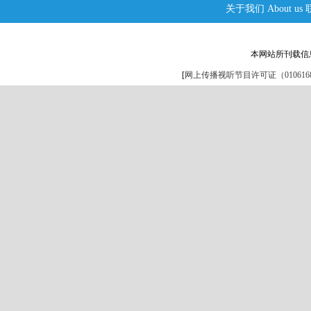
关于我们
About us
本网站所刊载信
[
网上传播视听节目许可证（0106168