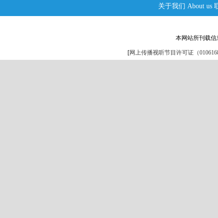
关于我们
About us
本网站所刊载信
[
网上传播视听节目许可证（0106168