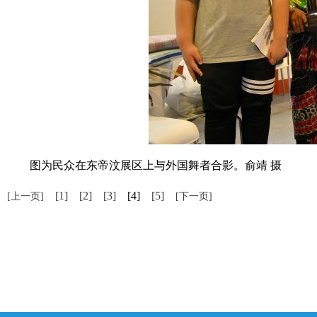
图为民众在东帝汶展区上与外国舞者合影。俞靖 摄
[1]
[2]
[3]
[4]
[5]
[上一页]
[下一页]