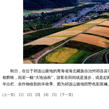
秋日，在位于祁连山腹地的青海省海北藏族自治州祁连县境
相辉映，宛若一幅“大地油画”，游客在田间或是漫步，或是
羊出栏、农作物收割的丰收季。图为祁连山腹地田野色彩斑斓。
[1]
[2]
[3]
[4]
[5]
[上一页]
[下一页]