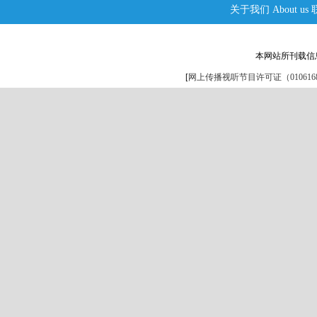
关于我们
About us
本网站所刊载信
[
网上传播视听节目许可证（0106168