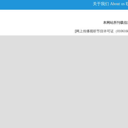
关于我们
About us
本网站所刊载信
[
网上传播视听节目许可证（0106168