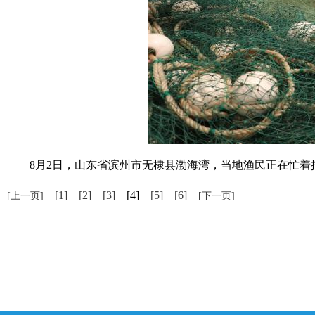
8月2日，山东省滨州市无棣县渤海湾，当地渔民正在忙着捕
[1]
[2]
[3]
[4]
[5]
[6]
[上一页]
[下一页]