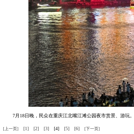
7月18日晚，民众在重庆江北嘴江滩公园夜市赏景、游玩。入
[1]
[2]
[3]
[4]
[5]
[6]
[上一页]
[下一页]