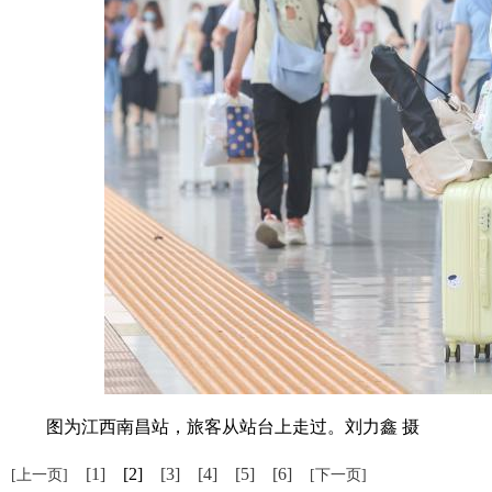
图为江西南昌站，旅客从站台上走过。刘力鑫 摄
[1]
[2]
[3]
[4]
[5]
[6]
[上一页]
[下一页]