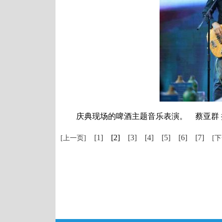
庆典现场的啤酒主题音乐表演。 蔡亚群 
[1]
[2]
[3]
[4]
[5]
[6]
[7]
[上一页]
[