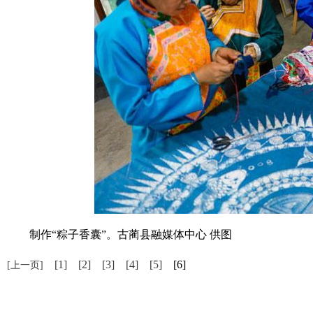
制作“粽子香囊”。古蔺县融媒体中心 供图
[1]
[2]
[3]
[4]
[5]
[6]
[上一页]