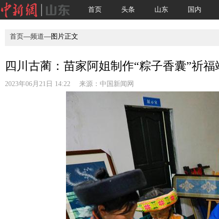
首页
头条
山东
国内
首页
—
频道
—图片正文
四川古蔺：苗家阿姐制作“粽子香囊”祈福端
2023年06月21日 14:22 来源：
中国新闻网