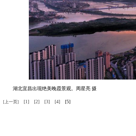
湖北宜昌出现绝美晚霞景观。周星亮 摄
[1]
[2]
[3]
[4]
[5]
[上一页]