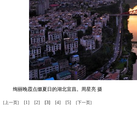
绚丽晚霞点缀夏日的湖北宜昌。周星亮 摄
[1]
[2]
[3]
[4]
[5]
[上一页]
[下一页]