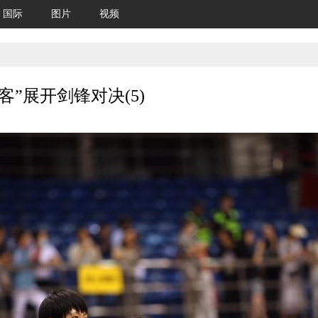
国际
图片
视频
”展开剑锋对决(5)