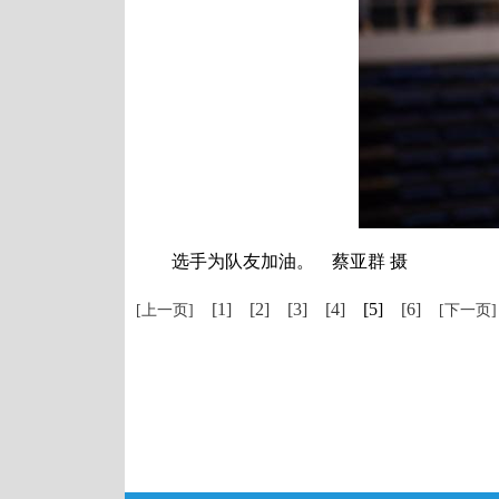
选手为队友加油。 蔡亚群 摄
[1]
[2]
[3]
[4]
[5]
[6]
[上一页]
[下一页]