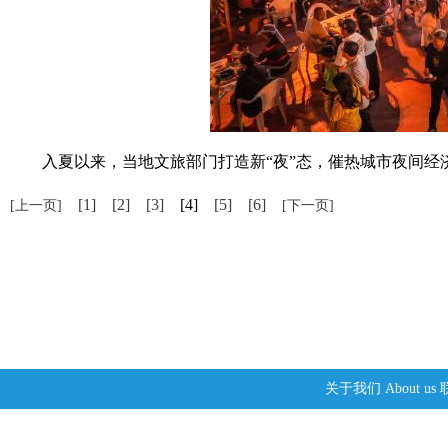
入夏以来，当地文旅部门打造新“夜”态，催热城市夜间经济
[1]
[2]
[3]
[4]
[5]
[6]
[上一页]
[下一页]
关于我们
About us