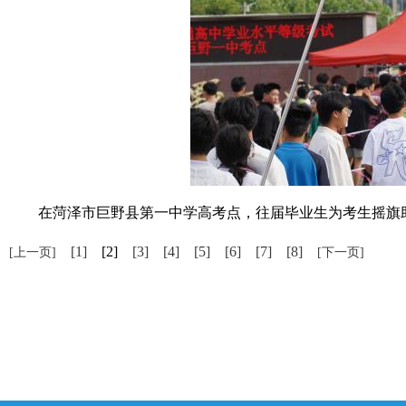
在菏泽市巨野县第一中学高考点，往届毕业生为考生摇旗助
[1]
[2]
[3]
[4]
[5]
[6]
[7]
[8]
[上一页]
[下一页]