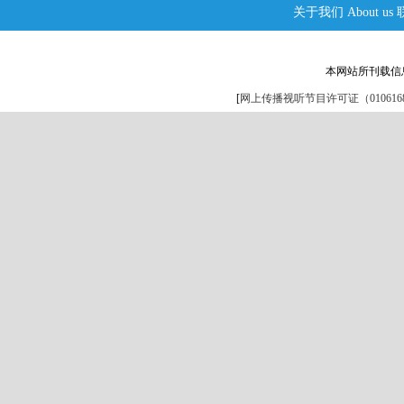
关于我们
About us
本网站所刊载信
[
网上传播视听节目许可证（0106168