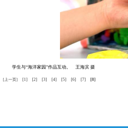
学生与“海洋家园”作品互动。 王海滨 摄
[1]
[2]
[3]
[4]
[5]
[6]
[7]
[8]
[上一页]