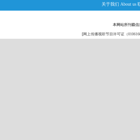
关于我们
About us
本网站所刊载信
[
网上传播视听节目许可证（0106168