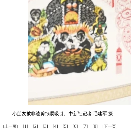
小朋友被非遗剪纸展吸引。中新社记者 毛建军 摄
[1]
[2]
[3]
[4]
[5]
[6]
[7]
[8]
[上一页]
[下一页]