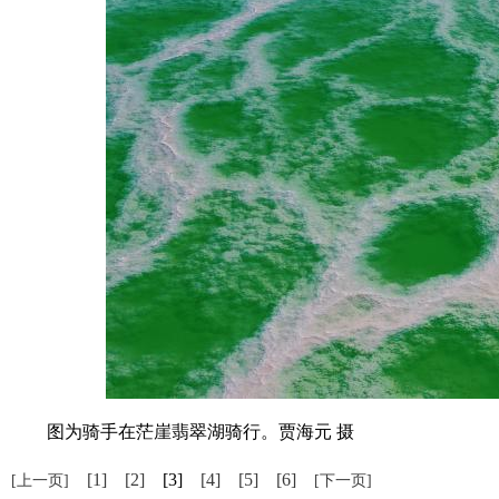
图为骑手在茫崖翡翠湖骑行。贾海元 摄
[1]
[2]
[3]
[4]
[5]
[6]
[上一页]
[下一页]