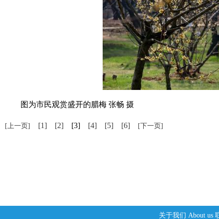
图为市民观赏盛开的腊梅 张畅 摄
[1]
[2]
[3]
[4]
[5]
[6]
[上一页]
[下一页]
关于我们
About us