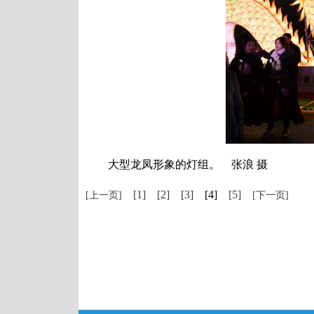
大型龙凤形象的灯组。 张浪 摄
[1]
[2]
[3]
[4]
[5]
[上一页]
[下一页]