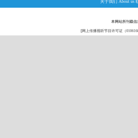
关于我们
About us
本网站所刊载信
[
网上传播视听节目许可证（0106168