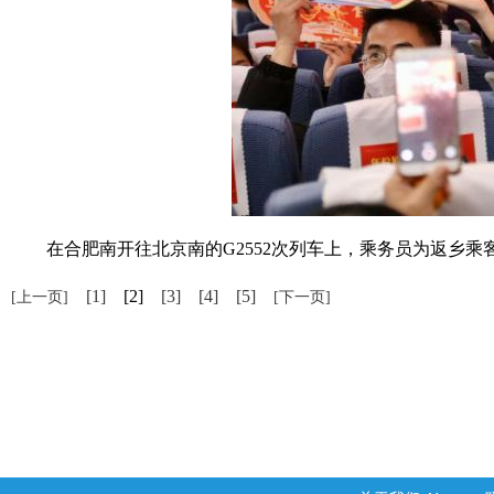
在合肥南开往北京南的G2552次列车上，乘务员为返乡乘客
[1]
[2]
[3]
[4]
[5]
[上一页]
[下一页]