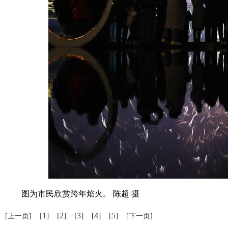
图为市民欣赏跨年焰火。 陈超 摄
[1]
[2]
[3]
[4]
[5]
[上一页]
[下一页]