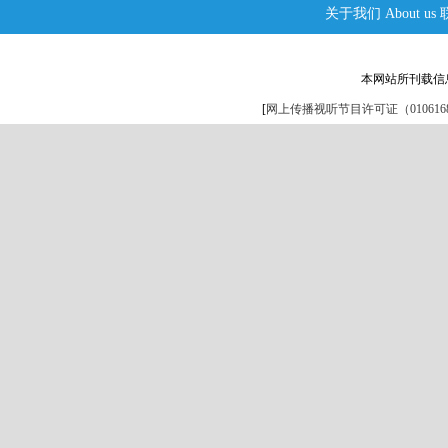
关于我们
About us
本网站所刊载信
[
网上传播视听节目许可证（0106168