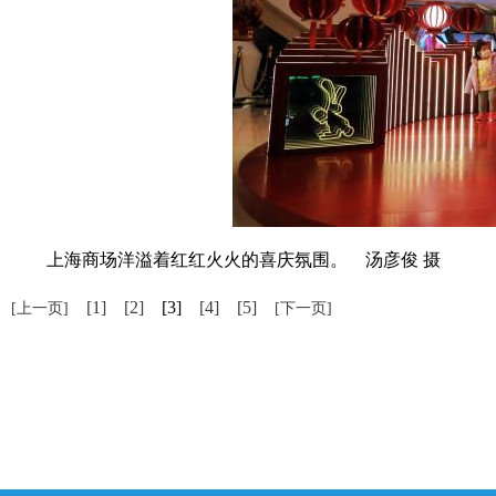
上海商场洋溢着红红火火的喜庆氛围。 汤彦俊 摄
[1]
[2]
[3]
[4]
[5]
[上一页]
[下一页]