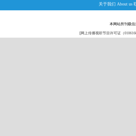
关于我们
About us
本网站所刊载信
[
网上传播视听节目许可证（0106168