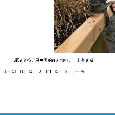
志愿者更换记录鸟类的红外相机。 王海滨 摄
[1]
[2]
[3]
[4]
[5]
[6]
[上一页]
[下一页]