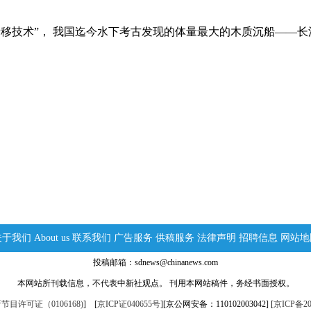
技术”， 我国迄今水下考古发现的体量最大的木质沉船——长
关于我们
About us
联系我们
广告服务
供稿服务
法律声明
招聘信息
网站地
投稿邮箱：sdnews@chinanews.com
本网站所刊载信息，不代表中新社观点。 刊用本网站稿件，务经书面授权。
目许可证（0106168)
] [
京ICP证040655号
][京公网安备：110102003042] [
京ICP备20