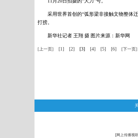
11月20日拍摄的“大力”号。
采用世界首创的“弧形梁非接触文物整体迁移
打捞。
新华社记者 王翔 摄 图片来源：新华网
[1]
[2]
[3]
[4]
[5]
[6]
[上一页]
[下一页]
[
网上传播视听节