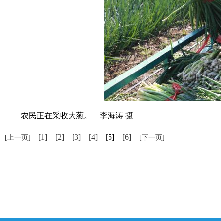
农民正在采收大葱。 李海涛 摄
[1]
[2]
[3]
[4]
[5]
[6]
[上一页]
[下一页]