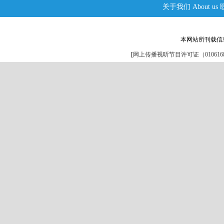
关于我们
About us
本网站所刊载信
[
网上传播视听节目许可证（0106168