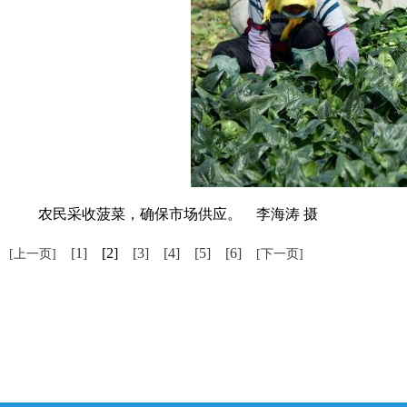
农民采收菠菜，确保市场供应。 李海涛 摄
[1]
[2]
[3]
[4]
[5]
[6]
[上一页]
[下一页]