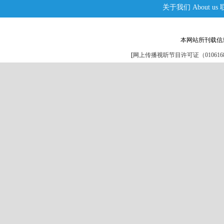
关于我们
About us
本网站所刊载信
[
网上传播视听节目许可证（0106168