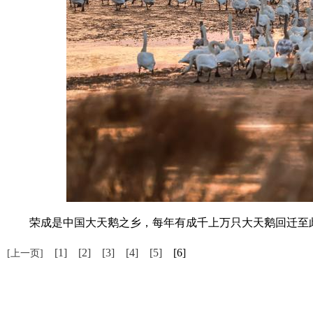
荣成是中国大天鹅之乡，每年有成千上万只大天鹅回迁至此
[1]
[2]
[3]
[4]
[5]
[6]
[上一页]