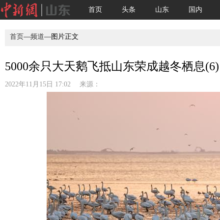
首页
头条
山东
国内
首页
—
频道
—图片正文
5000余只大天鹅飞抵山东荣成越冬栖息(6)
2022年11月15日 17:02 来源：