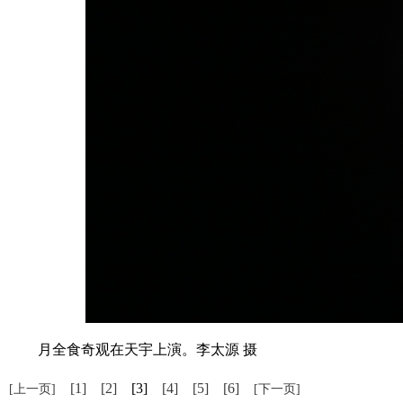
月全食奇观在天宇上演。李太源 摄
[1]
[2]
[3]
[4]
[5]
[6]
[上一页]
[下一页]