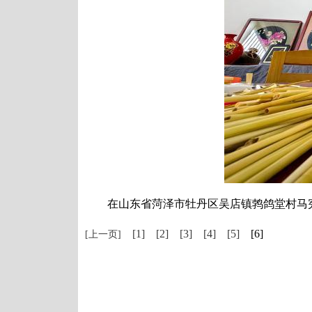
在山东省菏泽市牡丹区吴店镇鹁鸽堂村马宪
[1]
[2]
[3]
[4]
[5]
[6]
[上一页]