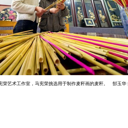
荣艺术工作室，马宪荣挑选用于制作麦秆画的麦秆。 郜玉华 