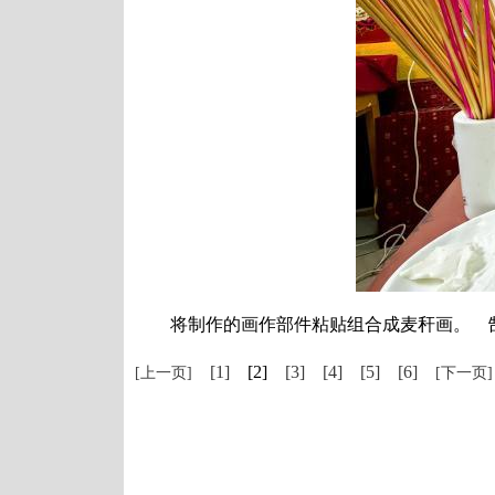
将制作的画作部件粘贴组合成麦秆画。 郜
[1]
[2]
[3]
[4]
[5]
[6]
[上一页]
[下一页]