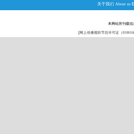
关于我们
About us
本网站所刊载信
[
网上传播视听节目许可证（0106168