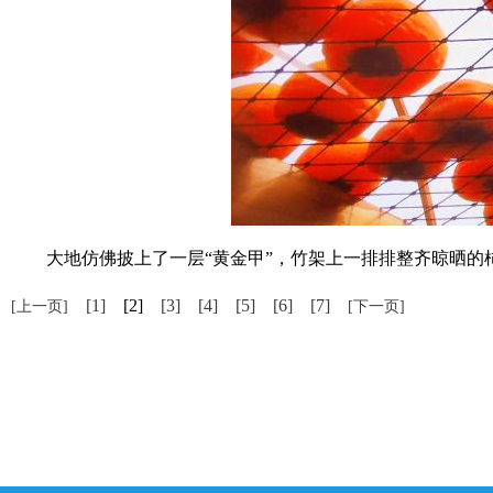
大地仿佛披上了一层“黄金甲”，竹架上一排排整齐晾晒的
[1]
[2]
[3]
[4]
[5]
[6]
[7]
[上一页]
[下一页]