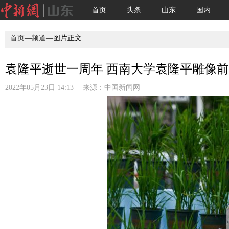
首页
头条
山东
国内
首页
—
频道
—图片正文
袁隆平逝世一周年 西南大学袁隆平雕像前满
2022年05月23日 14:13 来源：
中国新闻网