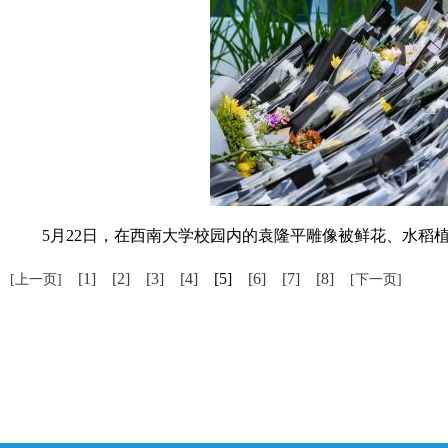
5月22日，在西南大学校园内的袁隆平雕像被鲜花、水稻植
[1]
[2]
[3]
[4]
[5]
[6]
[7]
[8]
[上一页]
[下一页]