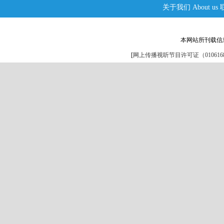
关于我们
About us
本网站所刊载信
[
网上传播视听节目许可证（0106168