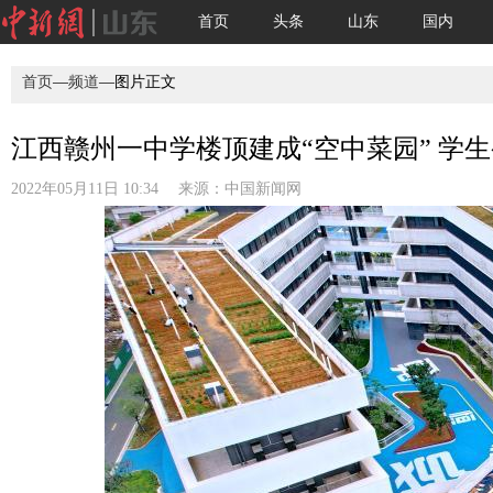
首页
头条
山东
国内
首页
—
频道
—图片正文
江西赣州一中学楼顶建成“空中菜园” 学生变
2022年05月11日 10:34 来源：
中国新闻网