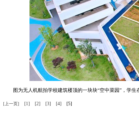
图为无人机航拍学校建筑楼顶的一块块“空中菜园”，学生在
[1]
[2]
[3]
[4]
[5]
[上一页]