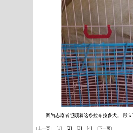
图为志愿者照顾着这条拉布拉多犬。 殷立
[1]
[2]
[3]
[4]
[上一页]
[下一页]