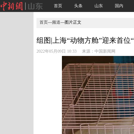
首页
头条
山东
国内
首页
—
频道
—图片正文
组图|上海“动物方舱”迎来首位“客
2022年05月09日 10:33 来源：
中国新闻网