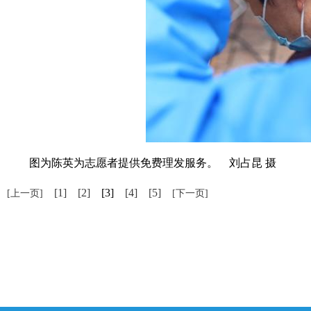
图为陈英为志愿者提供免费理发服务。 刘占昆 摄
[1]
[2]
[3]
[4]
[5]
[上一页]
[下一页]