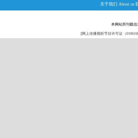
关于我们
About us
本网站所刊载信
[
网上传播视听节目许可证（0106168