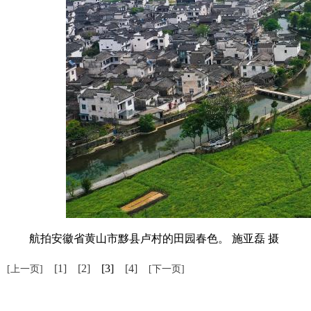
航拍安徽省黄山市黟县卢村的田园春色。 施亚磊 摄
[1]
[2]
[3]
[4]
[上一页]
[下一页]