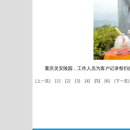
重庆灵安陵园，工作人员为客户记录祭扫的
[1]
[2]
[3]
[4]
[5]
[6]
[上一页]
[下一页]